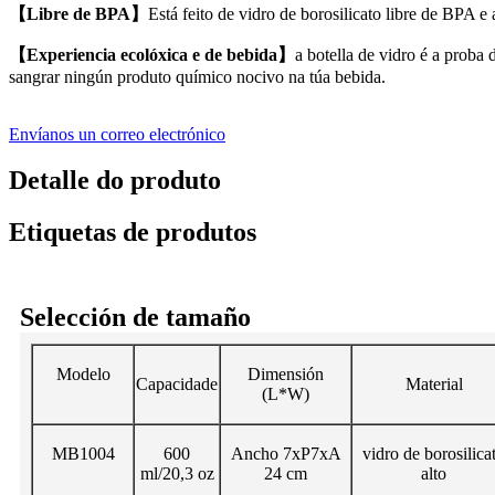
【Libre de BPA】
Está feito de vidro de borosilicato libre de BPA e
【Experiencia ecolóxica e de bebida】
a botella de vidro é a proba
sangrar ningún produto químico nocivo na túa bebida.
Envíanos un correo electrónico
Detalle do produto
Etiquetas de produtos
Selección de tamaño
Modelo
Dimensión
Capacidade
Material
(L*W)
MB1004
600
Ancho 7xP7xA
vidro de borosilica
ml/20,3 oz
24 cm
alto