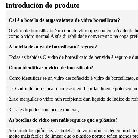
Introdución do produto
Cal é a botella de auga/cafetera de vidro borosilicato?
O vidro de borosilicato é un tipo de vidro que contén trióxido de 
como o vidro normal.A súa durabilidade converteuno na copa prefer
A botella de auga de borosilicato é segura?
Todas as bebidas O vidro de borosilicato de benvida é seguro e du
Como identificas o vidro de borosilicato?
Como identificar se un vidro descoñecido é vidro de borosilicato, s
1.O vidro de borosilicato pódese identificar facilmente polo seu índ
2.Ao mergullar o vidro nun recipiente dun líquido de índice de refr
3. Tales líquidos son: aceite mineral,
As botellas de vidro son máis seguras que o plástico?
Sen produtos químicos: as botellas de vidro non conteñen produtos 
moito máis fáciles de limpar que o plástico porque teñen menos pro